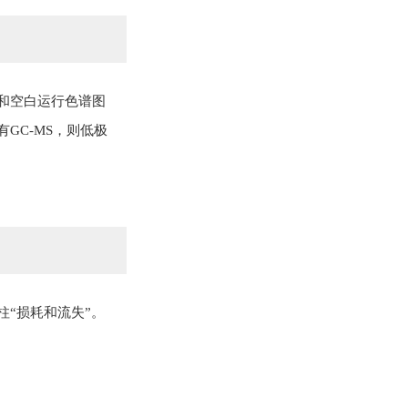
和空白运行色谱图
GC-MS，则低极
“损耗和流失”。