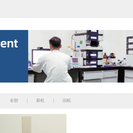
全部
新机
旧机
：